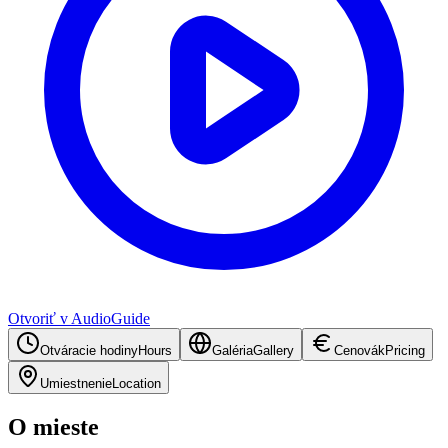
Otvoriť v AudioGuide
Otváracie hodiny
Hours
Galéria
Gallery
Cenovák
Pricing
Umiestnenie
Location
O mieste