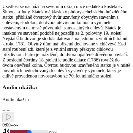
Usedlost se nachází na severním okraji obce nedaleko kostela sv.
Šimona a Judy. Statek má klasický půdorys chebského hrázděného
statku: přibližně čtvercový dvůr uzavřený obytným stavením s
chlévem, stodolou, do dvora otevřenou kolnou a výminek
postaveným na místě původních samostatných chlévů. Statek je
intaktní ve stavební podobě nejpozději ze 2. poloviny 19. století.
Nejstarší budovou je stodola datovaná na jednom z vnitřních trámů
k roku 1781. Obytný dům má přízemí dochované v chlévévé části
staré roubení zdí, které je z vnitřní strany překryto cihlovou
přízdívkou. Patro je hrázděné, do dvora opatřené dřevěnou pavlačí.
Z poslední čtvrtiny 18. století je podle datace (1786) rovněž do
dvora otevřená kolna. Čtvrtou budovou uzavřeného statku je v místě
původních nedochovaných chlévů vystavěný výminek, který je
citlivě provedenou novostavbou ze 70. let minulého století.
Audio ukážka
Audio ukážka
--:--
0:00
--:--