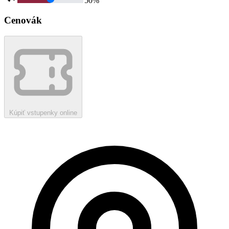
50
%
Cenovák
Kúpiť vstupenky online